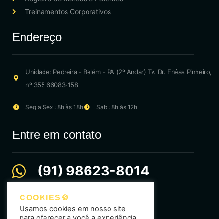
Treinamentos Corporativos
Endereço
Unidade: Pedreira - Belém - PA (2º Andar) Tv. Dr. Enéas Pinheiro,
nº 355 66083-158
Seg a Sex : 8h às 18h
Sab : 8h às 12h
Entre em contato
(91) 98623-8014
comercial@ideinstituto.com.br
COOKIES🍪
Usamos cookies em nosso site
selecao@ideinstituto.com.br
para oferecer a você a experiência