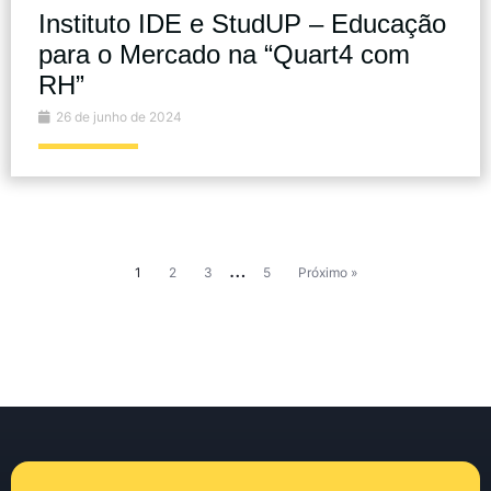
Instituto IDE e StudUP – Educação
para o Mercado na “Quart4 com
RH”
26 de junho de 2024
…
1
2
3
5
Próximo »