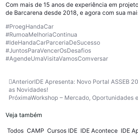
Com mais de 15 anos de experiência em projeto
de Barcarena desde 2018, e agora com sua mais
#ProegHandaCar
#RumoaMelhoriaContinua
#IdeHandaCarParceriaDeSucesso
#JuntosParaVencerOsDesafios
#AgendeUmaVisitaVamosComversar
Anterior
IDE Apresenta: Novo Portal ASSEB 2
as Novidades!
Próxima
Workshop – Mercado, Oportunidades e
Veja também
Todos
CAMP
Cursos IDE
IDE Acontece
IDE A