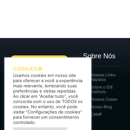
Sobre Nós
COOKIES🍪
Nossos Links
Usamos cookies em nosso site
Rápidos
para oferecer a você a experiência
mais relevante, lembrando suas
Sobre o IDE
Nosso objetivo é
gerar
preferências e visitas repetidas.
Instituto
oportunidades de
Ao clicar em “Aceitar tudo”, você
Nossos Cases
concorda com o uso de TODOS os
crescimento para
cookies. No entanto, você pode
Nosso Blog
nossos clientes.
visitar "Configurações de cookies"
CAMP
para fornecer um consentimento
controlado.