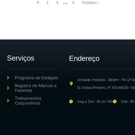
…
1
2
3
5
Próximo »
Serviços
Endereço
Programa de Estágios
Unidade: Pedreira - Belém - PA (2º A
Registro de Marcas e
Dr. Enéas Pinheiro, nº 355 66083-15
Patentes
Treinamentos
Seg a Sex : 8h às 18h
Sab : 8h
Corporativos