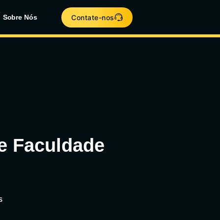
Contate-nos
Sobre Nós
 e Faculdade
S