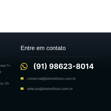
Entre em contato
(91) 98623-8014
ndar) Tv.
8
comercial@ideinstituto.com.br
 às 12h
selecao@ideinstituto.com.br