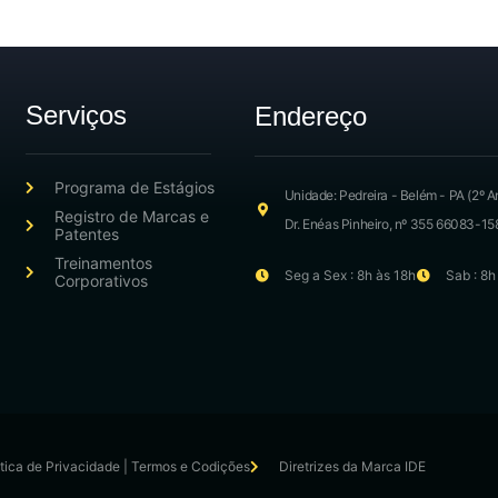
Serviços
Endereço
Programa de Estágios
Unidade: Pedreira - Belém - PA (2º A
Registro de Marcas e
Dr. Enéas Pinheiro, nº 355 66083-15
Patentes
Treinamentos
Seg a Sex : 8h às 18h
Sab : 8h
Corporativos
itica de Privacidade | Termos e Codições
Diretrizes da Marca IDE