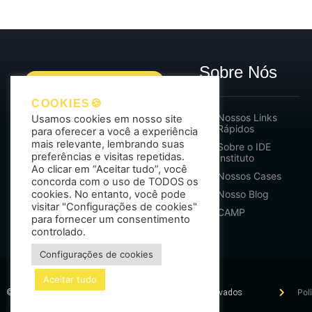
Sobre Nós
COOKIES🍪
Nossos Links
Usamos cookies em nosso site
Rápidos
para oferecer a você a experiência
mais relevante, lembrando suas
Sobre o IDE
Nosso objetivo é
gerar
preferências e visitas repetidas.
Instituto
oportunidades de
Ao clicar em “Aceitar tudo”, você
Nossos Cases
concorda com o uso de TODOS os
crescimento para
cookies. No entanto, você pode
Nosso Blog
nossos clientes.
visitar "Configurações de cookies"
CAMP
para fornecer um consentimento
controlado.
Configurações de cookies
Aceitar tudo
Pol
© 2019-2023 IDE Instituto | Todos os direitos reservados