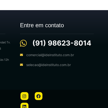
Entre em contato
(91) 98623-8014
ndar) Tv.
8
comercial@ideinstituto.com.br
 às 12h
selecao@ideinstituto.com.br