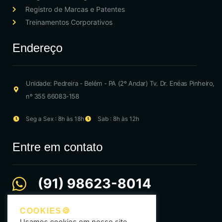
Registro de Marcas e Patentes
Treinamentos Corporativos
Endereço
Unidade: Pedreira - Belém - PA (2º Andar) Tv. Dr. Enéas Pinheiro,
nº 355 66083-158
Seg a Sex : 8h às 18h
Sab : 8h às 12h
Entre em contato
(91) 98623-8014
comercial@ideinstituto.com.br
COOKIES🍪