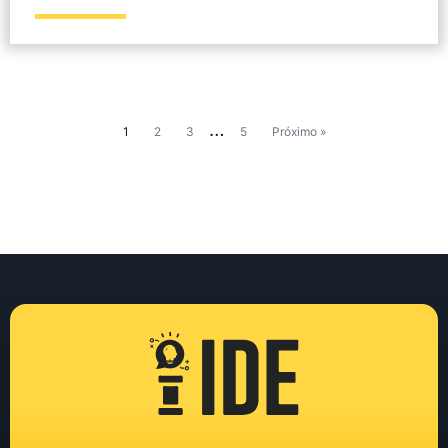
…
1
2
3
5
Próximo »