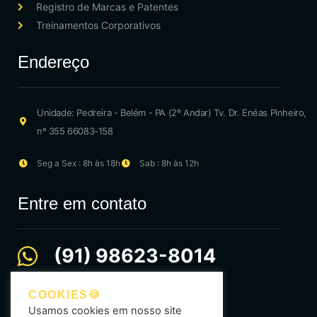
Registro de Marcas e Patentes
Treinamentos Corporativos
Endereço
Unidade: Pedreira - Belém - PA (2º Andar) Tv. Dr. Enéas Pinheiro,
nº 355 66083-158
Seg a Sex : 8h às 18h
Sab : 8h às 12h
Entre em contato
(91) 98623-8014
comercial@ideinstituto.com.br
COOKIES🍪
Usamos cookies em nosso site